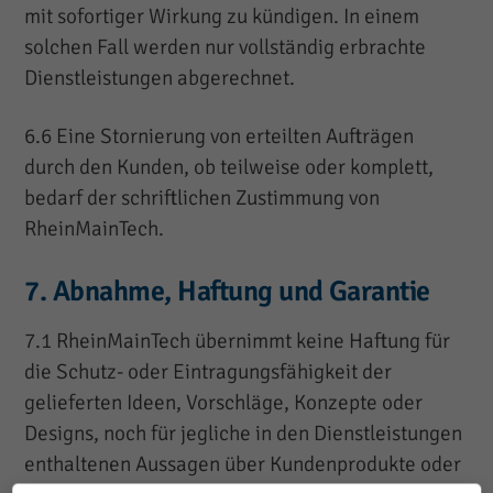
mit sofortiger Wirkung zu kündigen. In einem
solchen Fall werden nur vollständig erbrachte
Dienstleistungen abgerechnet.
6.6 Eine Stornierung von erteilten Aufträgen
durch den Kunden, ob teilweise oder komplett,
bedarf der schriftlichen Zustimmung von
RheinMainTech.
7. Abnahme, Haftung und Garantie
7.1 RheinMainTech übernimmt keine Haftung für
die Schutz- oder Eintragungsfähigkeit der
gelieferten Ideen, Vorschläge, Konzepte oder
Designs, noch für jegliche in den Dienstleistungen
enthaltenen Aussagen über Kundenprodukte oder