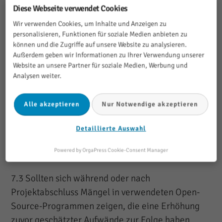
-dienstleistungen.
Diese Webseite verwendet Cookies
Wir verwenden Cookies, um Inhalte und Anzeigen zu
7.2 Der Kunde trägt das Risiko bezüglich der
personalisieren, Funktionen für soziale Medien anbieten zu
rechtlichen Zulässigkeit von RheinMainTechs
können und die Zugriffe auf unsere Website zu analysieren.
Leistungen, insbesondere von
Außerdem geben wir Informationen zu Ihrer Verwendung unserer
Website an unsere Partner für soziale Medien, Werbung und
Marketingmaßnahmen. RheinMainTech gibt keine
Analysen weiter.
Garantie darauf, dass durch ihre Leistungen keine
Rechte Dritter verletzt werden könnten. Eine
Alle akzeptieren
Nur Notwendige akzeptieren
rechtliche Prüfung der von RheinMainTech
erstellten Leistungen wird nur dann durchgeführt,
Detaillierte Auswahl
wenn dies vom Kunden ausdrücklich gefordert
wurde.
Powered by OrgaPress Cookie-Consent Manager
7.3 Sollten sich während oder nach
Projektabschluss Mängel in verwendeten Open-
Source-Programmen zeigen, die eine Erhöhung
zuvor geschätzter Aufwände zur Folge haben,