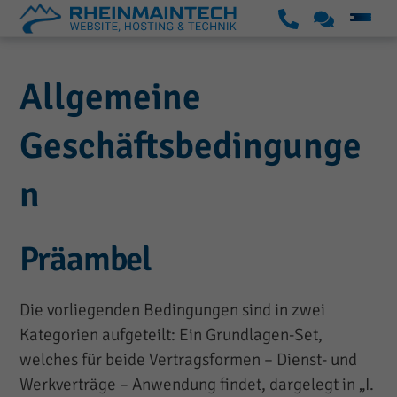
S
K
S
u
o
k
p
n
Allgemeine
i
p
t
p
o
a
Geschäftsbedingunge
t
r
k
o
t
t
n
c
o
n
Präambel
t
e
Die vorliegenden Bedingungen sind in zwei
n
Kategorien aufgeteilt: Ein Grundlagen-Set,
t
welches für beide Vertragsformen – Dienst- und
Werkverträge – Anwendung findet, dargelegt in „I.