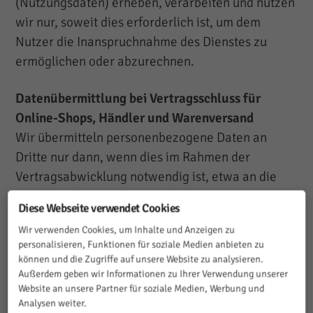
(Nutzungsdaten) erheben, verarbeiten und nutzen
wir nur, soweit dies erforderlich ist, um dem
Nutzer die Inanspruchnahme des Dienstes zu
ermöglichen oder abzurechnen.
Datenübermittlung bei Vertragsschluss für
Online-Shops, Händler und Warenversand
Wir übermitteln personenbezogene Daten an
Dritte nur dann, wenn dies im Rahmen der
Vertragsabwicklung notwendig ist, etwa an die
mit der Lieferung der Ware betrauten
Diese Webseite verwendet Cookies
Unternehmen oder das mit der
Wir verwenden Cookies, um Inhalte und Anzeigen zu
Zahlungsabwicklung beauftragte Kreditinstitut.
personalisieren, Funktionen für soziale Medien anbieten zu
Eine weitergehende Übermittlung der Daten
können und die Zugriffe auf unsere Website zu analysieren.
erfolgt nicht bzw. nur dann, wenn Sie der
Außerdem geben wir Informationen zu Ihrer Verwendung unserer
Website an unsere Partner für soziale Medien, Werbung und
Übermittlung ausdrücklich zugestimmt haben.
Analysen weiter.