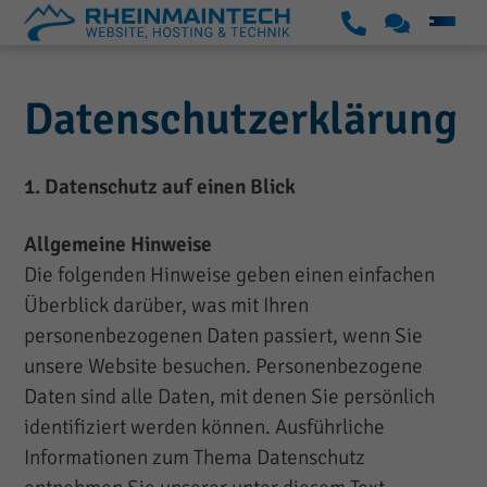
S
K
S
u
o
k
p
n
Datenschutzerklärung
i
p
t
p
o
a
t
1. Datenschutz auf einen Blick
r
k
o
t
t
c
Allgemeine Hinweise
o
Die folgenden Hinweise geben einen einfachen
n
Überblick darüber, was mit Ihren
t
personenbezogenen Daten passiert, wenn Sie
e
unsere Website besuchen. Personenbezogene
n
Daten sind alle Daten, mit denen Sie persönlich
t
identifiziert werden können. Ausführliche
Informationen zum Thema Datenschutz