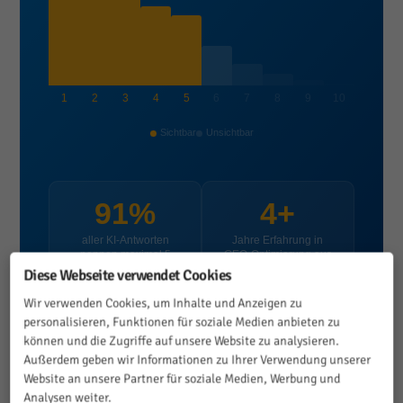
1
2
3
4
5
6
7
8
9
10
Sichtbar
Unsichtbar
91%
4+
aller KI-Antworten
Jahre Erfahrung in
nennen maximal 5
GEO-Optimierung aus
Quellen
eigener Praxis
Diese Webseite verwendet Cookies
Wir verwenden Cookies, um Inhalte und Anzeigen zu
87%
personalisieren, Funktionen für soziale Medien anbieten zu
können und die Zugriffe auf unsere Website zu analysieren.
der Unternehmen sind für KI-
Außerdem geben wir Informationen zu Ihrer Verwendung unserer
Suche noch nicht optimiert
Website an unsere Partner für soziale Medien, Werbung und
Analysen weiter.