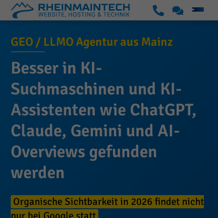
S
K
S
u
o
GEO / LLMO Agentur aus Mainz
k
p
n
i
p
t
Besser in KI-
p
o
a
t
Suchmaschinen und KI-
r
k
o
t
t
Assistenten wie ChatGPT,
c
o
Claude, Gemini und AI-
n
Overviews gefunden
t
e
werden
n
t
Organische Sichtbarkeit in 2026 findet nicht
nur bei Google statt