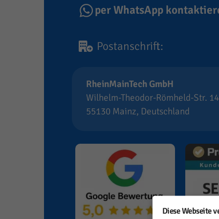
per WhatsApp kontaktier
Postanschrift:
RheinMainTech GmbH
Wilhelm-Theodor-Römheld-Str. 14
55130 Mainz, Deutschland
Diese Webseite v