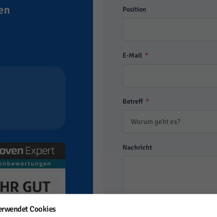
en
Position
E-Mail
*
Betreff
*
Nachricht
erwendet Cookies