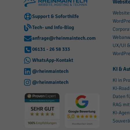
Website
Website
Support & Soforthilfe
WordPre
Tech- und Info-Blog
Corpora
Webanw
anfrage@rheinmaintech.com
UX/UI &
06131 - 26 58 333
WordPre
WhatsApp-Kontakt
KI & Au
@rheinmaintech
KI in Pr
@rheinmaintech
KI-Roa
Daten fü
RAG mit
KI-Agen
Souverä