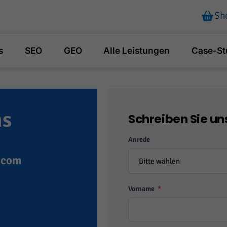
Sh
s
SEO
GEO
Alle Leistungen
Case-St
ns
Schreiben Sie un
Anrede
.com
Vorname
*