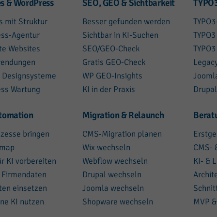
s & WordPress
SEO, GEO & Sichtbarkeit
TYPO3
s mit Struktur
Besser gefunden werden
TYPO3
ss-Agentur
Sichtbar in KI-Suchen
TYPO3
te Websites
SEO/GEO-Check
TYPO3
endungen
Gratis GEO-Check
Legac
 Designsysteme
WP GEO-Insights
Jooml
ss Wartung
KI in der Praxis
Drupal
tomation
Migration & Relaunch
Berat
ozesse bringen
CMS-Migration planen
Erstge
dmap
Wix wechseln
CMS- &
r KI vorbereiten
Webflow wechseln
KI- & 
 Firmendaten
Drupal wechseln
Archit
ten einsetzen
Joomla wechseln
Schnit
ne KI nutzen
Shopware wechseln
MVP &