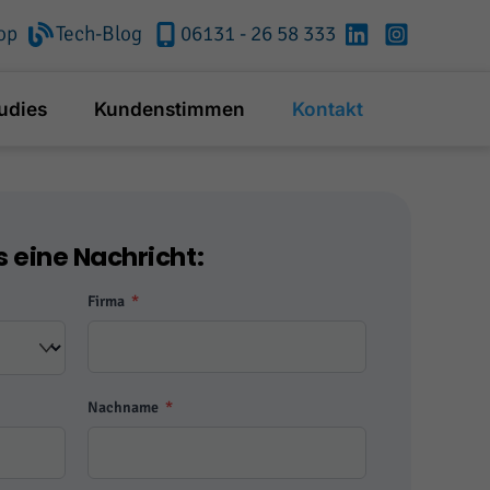
op
Tech-Blog
06131 - 26 58 333
RheinMainTech
RheinMainT
bei
bei
LinkedIn
Instagram
udies
Kundenstimmen
Kontakt
s eine Nachricht:
Firma
*
Nachname
*