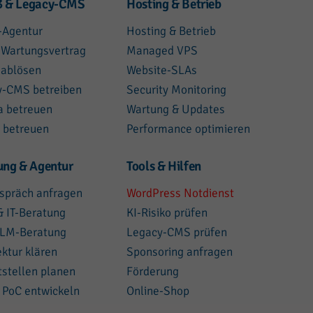
 & Legacy-CMS
Hosting & Betrieb
-Agentur
Hosting & Betrieb
 Wartungsvertrag
Managed VPS
 ablösen
Website-SLAs
y-CMS betreiben
Security Monitoring
a betreuen
Wartung & Updates
 betreuen
Performance optimieren
ung & Agentur
Tools & Hilfen
spräch anfragen
WordPress Notdienst
 IT-Beratung
KI-Risiko prüfen
LLM-Beratung
Legacy-CMS prüfen
ektur klären
Sponsoring anfragen
tstellen planen
Förderung
 PoC entwickeln
Online-Shop