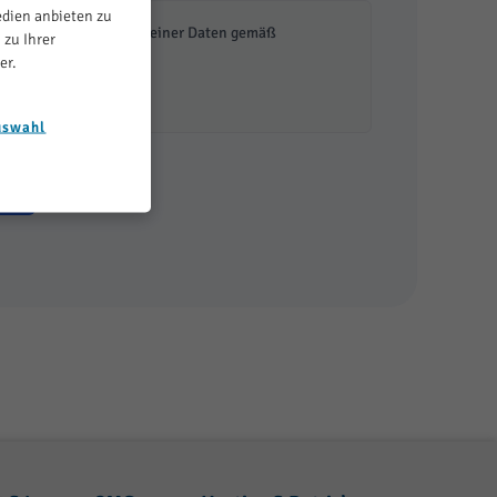
edien anbieten zu
h mit der Verarbeitung meiner Daten gemäß
 zu Ihrer
nverstanden.
er.
uswahl