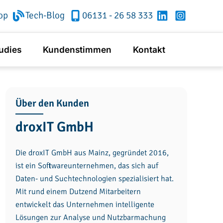
op
Tech-Blog
06131 - 26 58 333
RheinMainTech
RheinMainT
bei
bei
LinkedIn
Instagram
udies
Kundenstimmen
Kontakt
Über den Kunden
droxIT GmbH
Die droxIT GmbH aus Mainz, gegründet 2016,
ist ein Softwareunternehmen, das sich auf
Daten- und Suchtechnologien spezialisiert hat.
Mit rund einem Dutzend Mitarbeitern
entwickelt das Unternehmen intelligente
Lösungen zur Analyse und Nutzbarmachung