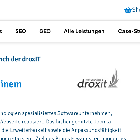
Sh
s
SEO
GEO
Alle Leistungen
Case-St
nch der droxIT
einem
S
hnologien spezialisiertes Softwareunternehmen,
ebseite realisiert. Das bisher genutzte Joomla-
die Erweiterbarkeit sowie die Anpassungsfähigkeit
gen stark ein. Ziel des Projekts war es, ein modernes,