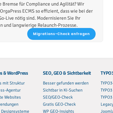
ne Bremse für Compliance und Agilität? Wir
 OrgaPress ECMS so effizient, dass wie bei der
o-Live nötig sind. Modernisieren Sie Ihr
n und langwierige Relaunch-Prozesse.
Migrations-Check anfragen
s & WordPress
SEO, GEO & Sichtbarkeit
TYPO3
s mit Struktur
Besser gefunden werden
TYPO3
ss-Agentur
Sichtbar in KI-Suchen
TYPO3
te Websites
SEO/GEO-Check
TYPO3
endungen
Gratis GEO-Check
Legac
 Designsysteme
WP GEO-Insights
Jooml