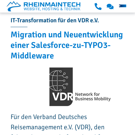
S
K
S
u
o
IT-Transformation für den VDR e.V.
k
p
n
Migration und Neuentwicklung
i
p
t
p
einer Salesforce-zu-TYPO3-
o
a
t
r
k
Middleware
o
t
t
c
o
n
t
e
n
Für den Verband Deutsches
t
Reisemanagement e.V. (VDR), den