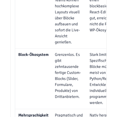
Teams können
einen
hochkomplexe
blockbasierten
Layouts visuell
React-Editor. Er 
über Blöcke
gut, erreicht abe
aufbauen und
nicht die Reife 
sofort die Live-
WP-Ökosystems
Ansicht
genießen.
Block-Ökosystem
Grenzenlos. Es
Stark limitiert.
gibt
Spezifische Lay
zehntausende
Blöcke müssen
fertige Custom-
meist von teure
Blocks (Slider,
Python/React-
Formulare,
Entwicklern
Produkte) von
individuell
Drittanbietern.
programmiert
werden.
Mehrsprachigkeit
Pragmatisch und
Nativ herausrag