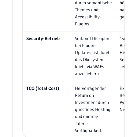
durch semantische
höchste
Themes und
nativ im
Accessibility-
garantie
Plugins.
Security-Betrieb
Verlangt Disziplin
“Secure 
bei Plugin-
Besitzt 
Updates; ist durch
Historie 
das Ökosystem
Schwachs
leicht via WAFs
schwer z
abzusichern.
TCO (Total Cost)
Hervorragender
Extrem 
Return on
Betriebs
Investment durch
Python-H
günstiges Hosting
Nischen-
und enorme
Talent-
Verfügbarkeit.