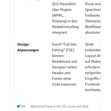
SEO-freundlich
Plone verwaltet
über Plugins
Sprachversionen
(WPML,
Fallbacks und
Polylang) in den
Übersetzungs-
Redaktionsalltag
Workflows mit
integriert.
absoluter Präzis
Design-
Durch “Full Site
Strikt
Anpassungen
Editing” (FSE)
entwicklergetri
können
Layout-Änderun
Redakteure und
auf Makro-Eben
Designer selbst
erfordern
Header und
tiefgreifende
Footer ohne
Eingriffe in die
Code anpassen.
Frontend-
Architektur.
Tipp
Während Plone 6 die UX-Lücke mit dem