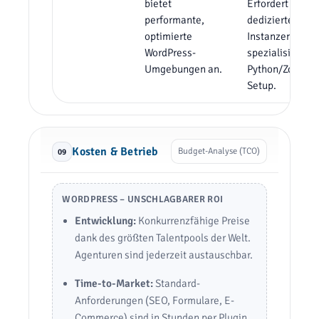
bietet
Erfordert VPS o
performante,
dedizierte Clou
optimierte
Instanzen mit
WordPress-
spezialisiertem
Umgebungen an.
Python/Zope-
Setup.
Kosten & Betrieb
Budget-Analyse (TCO)
09
WORDPRESS – UNSCHLAGBARER ROI
Entwicklung:
Konkurrenzfähige Preise
dank des größten Talentpools der Welt.
Agenturen sind jederzeit austauschbar.
Time-to-Market:
Standard-
Anforderungen (SEO, Formulare, E-
Commerce) sind in Stunden per Plugin