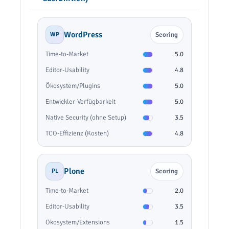
WordPress
WP
Scoring
Time-to-Market
5.0
Editor-Usability
4.8
Ökosystem/Plugins
5.0
Entwickler-Verfügbarkeit
5.0
Native Security (ohne Setup)
3.5
TCO-Effizienz (Kosten)
4.8
Plone
PL
Scoring
Time-to-Market
2.0
Editor-Usability
3.5
Ökosystem/Extensions
1.5