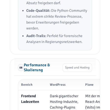
Absatz freigeben darf.
Code-Qualität:
Die Python-Community
hat extrem strikte Review-Prozesse,
bevor Erweiterungen freigegeben
werden.
Audit-Trails:
Perfekt für forensische
Analysen in Regierungsnetzwerken.
Performance &
Speed und Hosting
08
Skalierung
Bereich
WordPress
Plone
Frontend
Dank gigantischer
Mit der modern
Ladezeiten
Hosting-Industrie,
React-Architekt
Caching-Plugins
(Volto) im