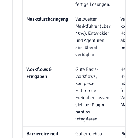
fertige Lösungen.
Marktdurchdringung
Weltweiter
Verschwi
Marktführer (über
kommerz
40%). Entwickler
Konzentr
und Agenturen
akademi
sind überall
behördli
verfügbar.
Workflows &
Gute Basis-
Kernstär
Freigaben
Workflows,
Bietet a
komplexe
mächtig
Enterprise-
feingran
Freigaben lassen
Workflo
sich per Plugin
Markt.
nahtlos
integrieren.
Barrierefreiheit
Gut erreichbar
Plone is