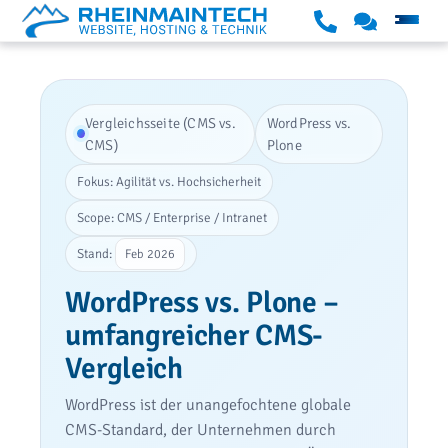
S
K
S
u
o
k
p
n
i
p
t
Vergleichsseite (CMS vs.
WordPress vs.
p
o
a
CMS)
Plone
t
r
k
Fokus: Agilität vs. Hochsicherheit
o
t
t
Scope: CMS / Enterprise / Intranet
c
o
Stand:
Feb 2026
n
WordPress vs. Plone –
t
umfangreicher CMS-
e
Vergleich
n
t
WordPress ist der unangefochtene globale
CMS-Standard, der Unternehmen durch