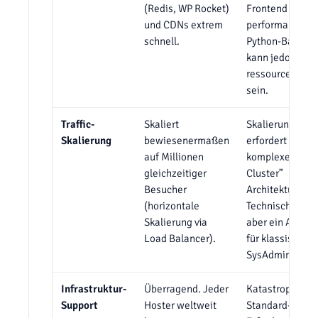
(Redis, WP Rocket)
Frontend sehr
und CDNs extrem
performant, da
schnell.
Python-Backen
kann jedoch
ressourcenhung
sein.
Traffic-
Skaliert
Skalierung
Skalierung
bewiesenermaßen
erfordert
auf Millionen
komplexe “ZEO
gleichzeitiger
Cluster”
Besucher
Architektur.
(horizontale
Technisch brilla
Skalierung via
aber ein Albtra
Load Balancer).
für klassische
SysAdmins.
Infrastruktur-
Überragend. Jeder
Katastrophal fü
Support
Hoster weltweit
Standard-Projek