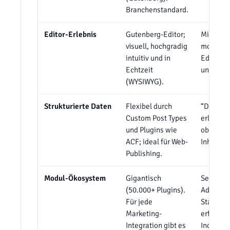
Branchenstandard.
Editor-Erlebnis
Gutenberg-Editor;
Mit Plone
visuell, hochgradig
moderne
intuitiv und in
Editor, d
Echtzeit
und form
(WYSIWYG).
Strukturierte Daten
Flexibel durch
“Dexteri
Custom Post Types
erlauben
und Plugins wie
objektor
ACF; ideal für Web-
Inhaltsm
Publishing.
Modul-Ökosystem
Gigantisch
Sehr klei
(50.000+ Plugins).
Add-ons 
Für jede
Standard
Marketing-
erfordern
Integration gibt es
Individu