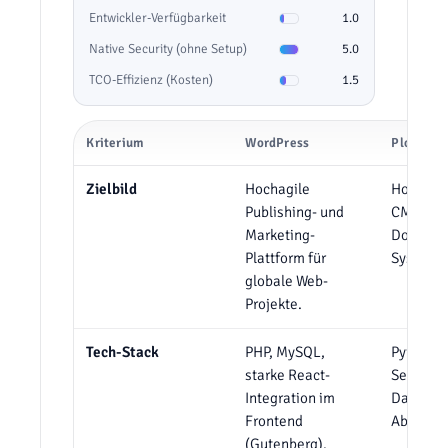
Entwickler-Verfügbarkeit
1.0
Native Security (ohne Setup)
5.0
TCO-Effizienz (Kosten)
1.5
Kriterium
WordPress
Plone
Zielbild
Hochagile
Hochsich
Publishing- und
CMS und
Marketing-
Dokume
Plattform für
System 
globale Web-
Projekte.
Tech-Stack
PHP, MySQL,
Python, 
starke React-
Server, o
Integration im
Datenba
Frontend
Absolute
(Gutenberg).