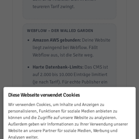
teureren Tarif zwingt.
WEBFLOW – DER WALLED GARDEN
Amazon AWS gebunden:
Deine Website
liegt zwingend bei Webflow. Fällt
Webflow aus, ist die Seite weg.
Harte Datenbank-Limits:
Das CMS ist
auf 2.000 bis 10.000 Einträge limitiert
(je nach Tarif). Für echte Publisher ein
K.o.-Kriterium.
Diese Webseite verwendet Cookies
Kein serverseitiger Code:
Es gibt keine
Wir verwenden Cookies, um Inhalte und Anzeigen zu
Möglichkeit, PHP, Node.js oder eigene
personalisieren, Funktionen für soziale Medien anbieten zu
Datenbanken auf der Plattform laufen
können und die Zugriffe auf unsere Website zu analysieren.
zu lassen.
Außerdem geben wir Informationen zu Ihrer Verwendung unserer
Website an unsere Partner für soziale Medien, Werbung und
Abhängigkeit:
Erhöht Webflow die
Analysen weiter.