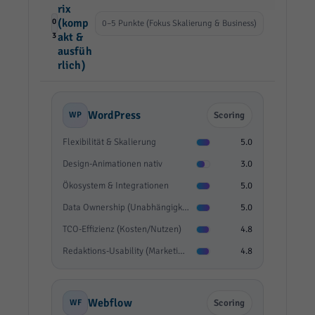
rix
0
(komp
0–5 Punkte (Fokus Skalierung & Business)
3
akt &
ausfüh
rlich)
WordPress
WP
Scoring
Flexibilität & Skalierung
5.0
Design-Animationen nativ
3.0
Ökosystem & Integrationen
5.0
Data Ownership (Unabhängigkeit)
5.0
TCO-Effizienz (Kosten/Nutzen)
4.8
Redaktions-Usability (Marketing)
4.8
Webflow
WF
Scoring