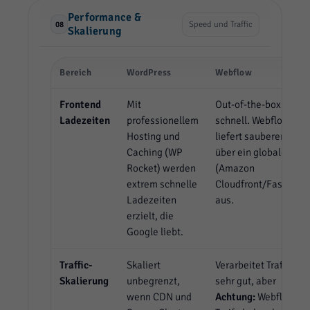
Performance &
Speed und Traffic
08
Skalierung
Bereich
WordPress
Webflow
Frontend
Mit
Out-of-the-box sehr
Ladezeiten
professionellem
schnell. Webflow
Hosting und
liefert sauberen Cod
Caching (WP
über ein globales CD
Rocket) werden
(Amazon
extrem schnelle
Cloudfront/Fastly)
Ladezeiten
aus.
erzielt, die
Google liebt.
Traffic-
Skaliert
Verarbeitet Traffic
Skalierung
unbegrenzt,
sehr gut, aber
wenn CDN und
Achtung:
Webflow-