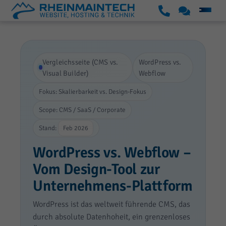
S
K
S
u
o
k
p
n
i
p
t
Vergleichsseite (CMS vs.
WordPress vs.
p
o
a
Visual Builder)
Webflow
t
r
k
Fokus: Skalierbarkeit vs. Design-Fokus
o
t
t
Scope: CMS / SaaS / Corporate
c
o
Stand:
Feb 2026
n
WordPress vs. Webflow –
t
Vom Design-Tool zur
e
Unternehmens-Plattform
n
t
WordPress ist das weltweit führende CMS, das
durch absolute Datenhoheit, ein grenzenloses