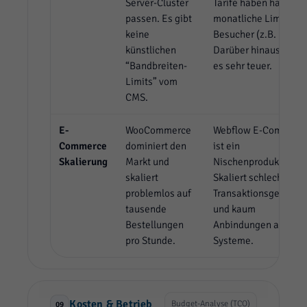
Server-Cluster
Tarife haben harte
passen. Es gibt
monatliche Limits für
keine
Besucher (z.B. 250k).
künstlichen
Darüber hinaus wird
“Bandbreiten-
es sehr teuer.
Limits” vom
CMS.
E-
WooCommerce
Webflow E-Commerc
Commerce
dominiert den
ist ein
Skalierung
Markt und
Nischenprodukt.
skaliert
Skaliert schlecht, hat
problemlos auf
Transaktionsgebühre
tausende
und kaum
Bestellungen
Anbindungen an ERP
pro Stunde.
Systeme.
Kosten & Betrieb
Budget-Analyse (TCO)
09