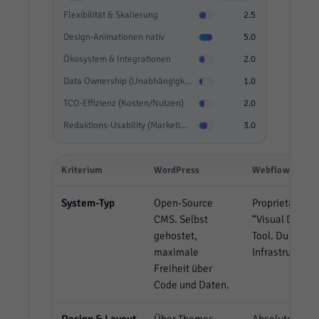
Flexibilität & Skalierung
2.5
Design-Animationen nativ
5.0
Ökosystem & Integrationen
2.0
Data Ownership (Unabhängigkeit)
1.0
TCO-Effizienz (Kosten/Nutzen)
2.0
Redaktions-Usability (Marketing)
3.0
Kriterium
WordPress
Webflow
System-Typ
Open-Source
Proprietäres 
CMS. Selbst
“Visual Devel
gehostet,
Tool. Du miete
maximale
Infrastruktur.
Freiheit über
Code und Daten.