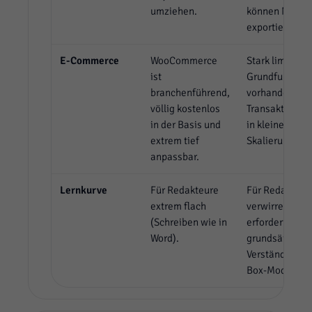
umziehen.
können NICHT
exportiert wer
E-Commerce
WooCommerce
Stark limitiert
ist
Grundfunktio
branchenführend,
vorhanden,
völlig kostenlos
Transaktionsg
in der Basis und
in kleinen Tari
extrem tief
Skalierung sch
anpassbar.
Lernkurve
Für Redakteure
Für Redakteur
extrem flach
verwirrend; W
(Schreiben wie in
erfordert ein
Word).
grundsätzlich
Verständnis d
Box-Modells.