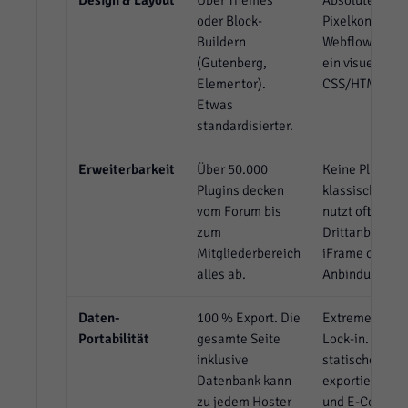
Design & Layout
Über Themes
Absolute
oder Block-
Pixelkontrolle.
Buildern
Webflow ist de
(Gutenberg,
ein visuelles
Elementor).
CSS/HTML-Inte
Etwas
standardisierter.
Erweiterbarkeit
Über 50.000
Keine Plugins 
Plugins decken
klassischen S
vom Forum bis
nutzt oft
zum
Drittanbieter-T
Mitgliederbereich
iFrame oder Za
alles ab.
Anbindung.
Daten-
100 % Export. Die
Extremer Vend
Portabilität
gesamte Seite
Lock-in. Nur
inklusive
statisches H
Datenbank kann
exportierbar.
zu jedem Hoster
und E-Comme