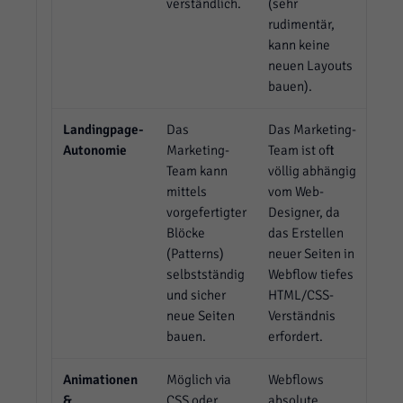
verständlich.
(sehr
rudimentär,
kann keine
neuen Layouts
bauen).
Landingpage-
Das
Das Marketing-
Autonomie
Marketing-
Team ist oft
Team kann
völlig abhängig
mittels
vom Web-
vorgefertigter
Designer, da
Blöcke
das Erstellen
(Patterns)
neuer Seiten in
selbstständig
Webflow tiefes
und sicher
HTML/CSS-
neue Seiten
Verständnis
bauen.
erfordert.
Animationen
Möglich via
Webflows
&
CSS oder
absolute