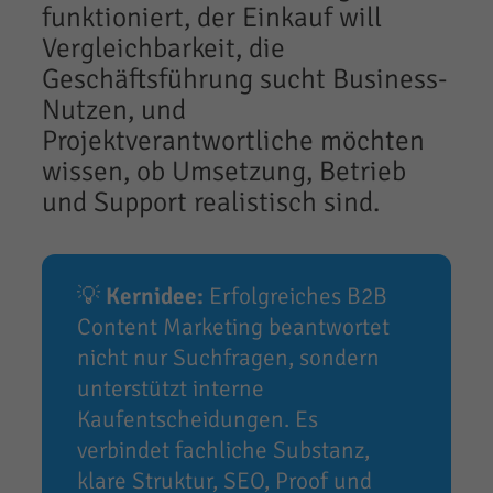
funktioniert, der Einkauf will
Vergleichbarkeit, die
Geschäftsführung sucht Business-
Nutzen, und
Projektverantwortliche möchten
wissen, ob Umsetzung, Betrieb
und Support realistisch sind.
💡
Kernidee:
Erfolgreiches B2B
Content Marketing beantwortet
nicht nur Suchfragen, sondern
unterstützt interne
Kaufentscheidungen. Es
verbindet fachliche Substanz,
klare Struktur, SEO, Proof und