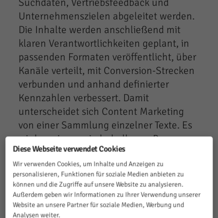
Suchdaten, Vertriebsfeedback und
Unternehmenszielen abgeleitet werden.
Die Inhalte werden anschließend mit
klaren Verantwortlichkeiten geplant, in
passenden Formaten veröffentlicht, über
Kanäle verteilt, mit Conversion-Strecken
verbunden und anhand definierter
Kennzahlen verbessert. Damit
unterscheidet sich Content Marketing
von einer Sammlung einzelner Texte. Es
wird zu einem wiederholbaren Prozess,
Diese Webseite verwendet Cookies
der Sichtbarkeit, Vertrauen und
Nachfrage systematisch verbindet. Wer
Wir verwenden Cookies, um Inhalte und Anzeigen zu
personalisieren, Funktionen für soziale Medien anbieten zu
diesen Prozess sauber aufsetzt, macht
können und die Zugriffe auf unsere Website zu analysieren.
aus „Inhalten für Unternehmen“ ein
Außerdem geben wir Informationen zu Ihrer Verwendung unserer
belastbares Wachstumssystem.
Website an unsere Partner für soziale Medien, Werbung und
Analysen weiter.