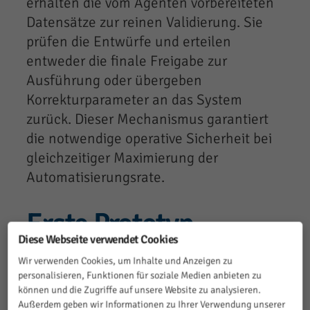
erhalten die vom Agenten vorbereiteten
Datensätze zur reinen Validierung. Sie
prüfen die Entwürfe und erteilen
entweder die finale Freigabe zur
Ausführung oder übergeben
Korrekturparameter an das System
zurück. Dieser Mechanismus garantiert
die notwendige operative Sicherheit bei
gleichzeitiger Maximierung der
Automatisierungsrate.
Erste Prototyp-
Diese Webseite verwendet Cookies
Ergebnisse
Wir verwenden Cookies, um Inhalte und Anzeigen zu
personalisieren, Funktionen für soziale Medien anbieten zu
können und die Zugriffe auf unsere Website zu analysieren.
Evaluation der Backoffice-KI
Außerdem geben wir Informationen zu Ihrer Verwendung unserer