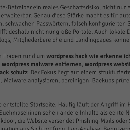
te-Betreiber ein reales Geschäftsrisiko, nicht nu
 erweiterbar. Genau diese Stärke macht es für auto
, schwachen Passwörtern, falsch konfigurierten S
ft deshalb nicht nur große Portale. Auch lokale Di
ogs, Mitgliederbereiche und Landingpages könne
ten Fragen rund um
wordpress hack wie erkenne ic
,
wordpress malware entfernen
,
wordpress websi
ack schutz
. Der Fokus liegt auf einem strukturie
 Malware analysieren, bereinigen, Backups prüf
 entstellte Startseite. Häufig läuft der Angriff i
uchmaschinen sehen andere Inhalte als echte Nutz
ckdoor, die Website versendet Phishing-Mails od
ination aus Sichtprüfung, Log-Analyse, Benutzerp