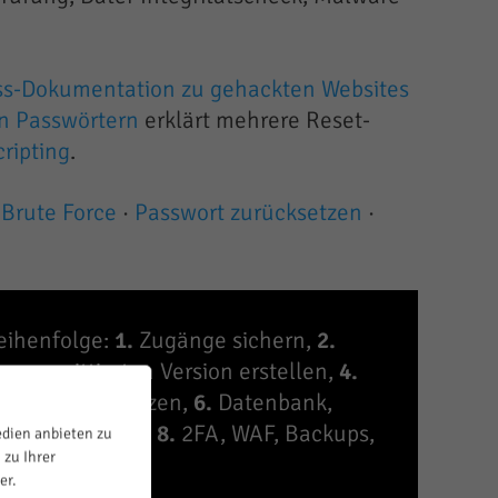
s-Dokumentation zu gehackten Websites
n Passwörtern
erklärt mehrere Reset-
cripting
.
·
Brute Force
·
Passwort zurücksetzen
·
eihenfolge:
1.
Zugänge sichern,
2.
mpromittierten Version erstellen,
4.
 Quellen ersetzen,
6.
Datenbank,
ell bereinigen,
8.
2FA, WAF, Backups,
edien anbieten zu
 zu Ihrer
er.