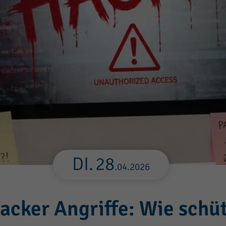
DI.
28
.
04
.
2026
cker Angriffe: Wie schü