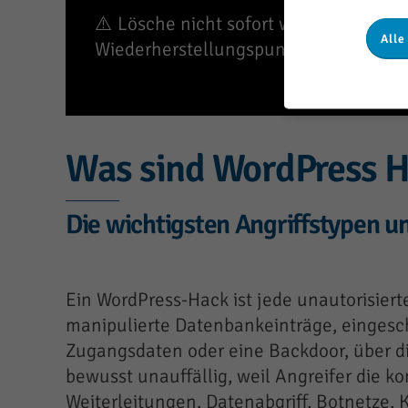
⚠️ Lösche nicht sofort wahllos Datei
Alle
Wiederherstellungspunkte zerstören.
Was sind WordPress H
Die wichtigsten Angriffstypen u
Ein WordPress-Hack ist jede unautorisier
manipulierte Datenbankeinträge, eingesc
Zugangsdaten oder eine Backdoor, über die 
bewusst unauffällig, weil Angreifer die k
Weiterleitungen, Datenabgriff, Botnetze, 