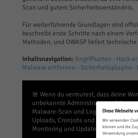
Scan und gutem Sicherheitsverständnis.
Für weiterführende Grundlagen sind offizie
beschreibt erste Schritte nach einem Vorfa
Methoden, und OWASP liefert technische
Inhaltsnavigation:
Angriffsarten
·
Hack e
Malware entfernen
·
Sicherheitsplugins
·
🚨 Wenn du vermutest, dass deine Wor
unbekannte Administratoren dokumen
Diese Webseite v
Malware-Scan und Log-Analyse durch
Uploads, Cronjobs und Benutzer prüf
Wir verwenden Cook
können und die Zug
Monitoring und Update-Prozess aktivi
Verwendung unserer