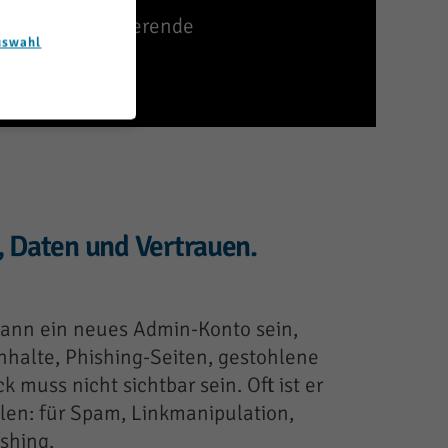
 noch funktionierende
uswahl
, Daten und Vertrauen.
kann ein neues Admin-Konto sein,
halte, Phishing-Seiten, gestohlene
 muss nicht sichtbar sein. Oft ist er
llen: für Spam, Linkmanipulation,
shing.