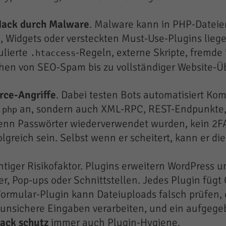
Hack durch Malware
. Malware kann in PHP-Dateie
 Widgets oder versteckten Must-Use-Plugins liegen
ulierte
-Regeln, externe Skripte, fremde
.htaccess
chen von SEO-Spam bis zu vollständiger Website-
rce-Angriffe
. Dabei testen Bots automatisiert K
an, sondern auch XML-RPC, REST-Endpunkte,
.php
enn Passwörter wiederverwendet wurden, kein 2FA
olgreich sein. Selbst wenn er scheitert, kann er di
htiger Risikofaktor. Plugins erweitern WordPress 
, Pop-ups oder Schnittstellen. Jedes Plugin fügt C
Formular-Plugin kann Dateiuploads falsch prüfen, 
nn unsichere Eingaben verarbeiten, und ein aufge
ack schutz
immer auch Plugin-Hygiene.