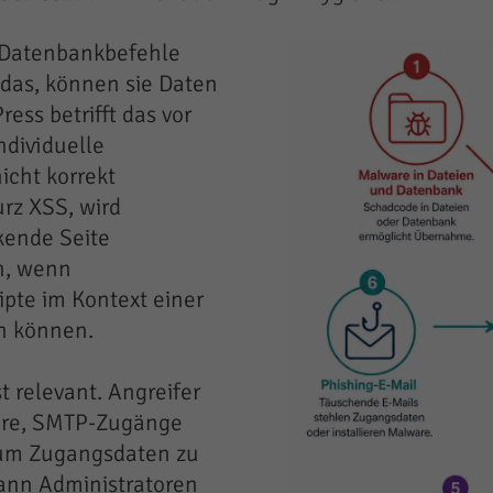
 Datenbankbefehle
 das, können sie Daten
ess betrifft das vor
ndividuelle
icht korrekt
urz XSS, wird
kende Seite
ch, wenn
ipte im Kontext einer
n können.
t relevant. Angreifer
are, SMTP-Zugänge
 um Zugangsdaten zu
kann Administratoren