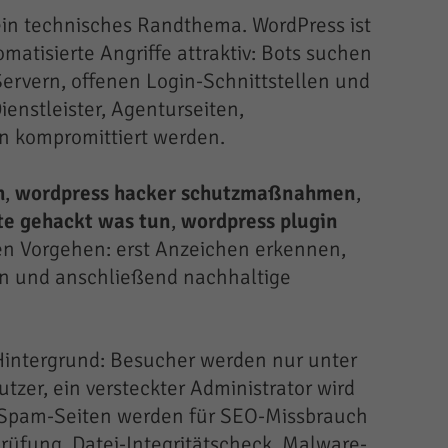
r ein technisches Randthema. WordPress ist
matisierte Angriffe attraktiv: Bots suchen
ervern, offenen Login-Schnittstellen und
enstleister, Agenturseiten,
n kompromittiert werden.
h
,
wordpress hacker schutzmaßnahmen
,
te gehackt was tun
,
wordpress plugin
rten Vorgehen: erst Anzeichen erkennen,
en und anschließend nachhaltige
m Hintergrund: Besucher werden nur unter
er, ein versteckter Administrator wird
er Spam-Seiten werden für SEO-Missbrauch
rüfung, Datei-Integritätscheck, Malware-