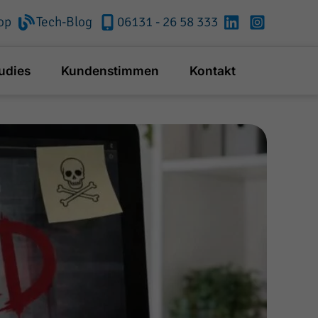
op
Tech-Blog
06131 - 26 58 333
RheinMainTech
RheinMainT
bei
bei
LinkedIn
Instagram
udies
Kundenstimmen
Kontakt